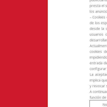
presta el 
los anuncio
– Cookies 
de los esp
desde la 
usuarios 
desarrolla
Actualment
cookies d
impidiendo
entrada de
configurar 
La aceptac
implica qu
y revocar 
A continua
función de
No