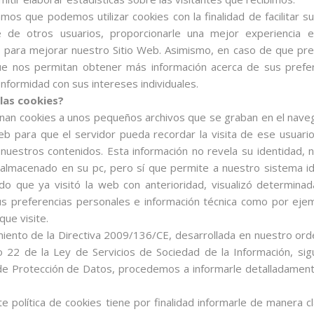
mos que podemos utilizar cookies con la finalidad de facilitar s
rle de otros usuarios, proporcionarle una mejor experiencia 
 para mejorar nuestro Sitio Web. Asimismo, en caso de que pres
ue nos permitan obtener más información acerca de sus prefere
formidad con sus intereses individuales.
las cookies?
an cookies a unos pequeños archivos que se graban en el navega
b para que el servidor pueda recordar la visita de ese usuari
nuestros contenidos. Esta información no revela su identidad, n
almacenado en su pc, pero sí que permite a nuestro sistema id
do que ya visitó la web con anterioridad, visualizó determina
s preferencias personales e información técnica como por ejemp
que visite.
miento de la Directiva 2009/136/CE, desarrollada en nuestro or
lo 22 de la Ley de Servicios de Sociedad de la Información, sig
de Protección de Datos, procedemos a informarle detalladamente
e política de cookies tiene por finalidad informarle de manera c