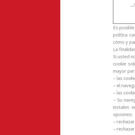
_
Es posible
política 
cómo y pa
La finalida
Si usted n
cookie so
mayor part
– las cook
– el naveg
– las cook
– Su naveg
instalen 
opciones:
– rechazar
– rechazar