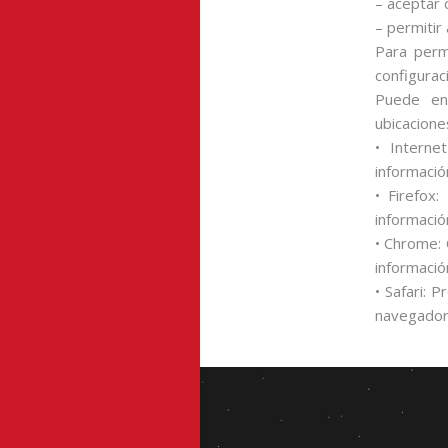
– aceptar 
– permitir
Para perm
configurac
Puede en
ubicacione
• Interne
informació
• Firefox
informació
• Chrome: 
informació
• Safari: 
navegador