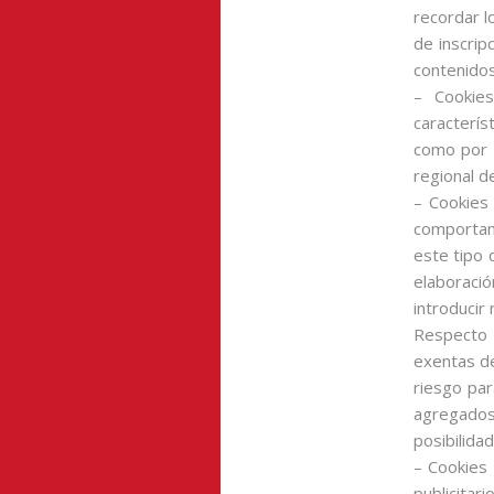
recordar l
de inscrip
contenidos
– Cookies
caracterís
como por e
regional d
– Cookies 
comportami
este tipo 
elaboració
introducir
Respecto 
exentas d
riesgo par
agregados 
posibilida
– Cookies 
publicitar