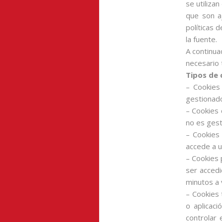
se utiliza
que son a
políticas 
la fuente.
A continua
necesario 
Tipos de 
– Cookies
gestionado
– Cookies 
no es gest
– Cookies
accede a u
– Cookies 
ser accedi
minutos a 
– Cookies 
o aplicaci
controlar 