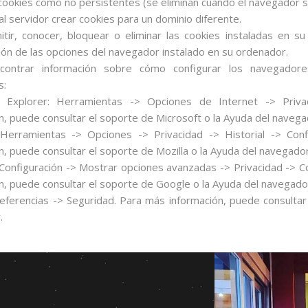
cookies como no persistentes (se eliminan cuando el navegador se
 al servidor crear cookies para un dominio diferente.
itir, conocer, bloquear o eliminar las cookies instaladas en s
ión de las opciones del navegador instalado en su ordenador.
contrar información sobre cómo configurar los navegador
s:
t Explorer: Herramientas -> Opciones de Internet -> Priva
n, puede consultar el soporte de Microsoft o la Ayuda del navega
: Herramientas -> Opciones -> Privacidad -> Historial -> Con
n, puede consultar el soporte de Mozilla o la Ayuda del navegador
Configuración -> Mostrar opciones avanzadas -> Privacidad -> C
n, puede consultar el soporte de Google o la Ayuda del navegado
Preferencias -> Seguridad. Para más información, puede consulta
.