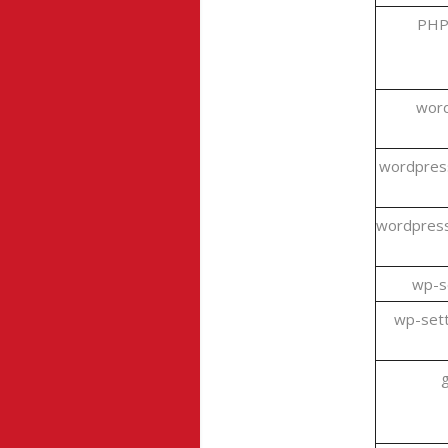
PHP
wor
wordpres
wordpress
wp-s
wp-sett