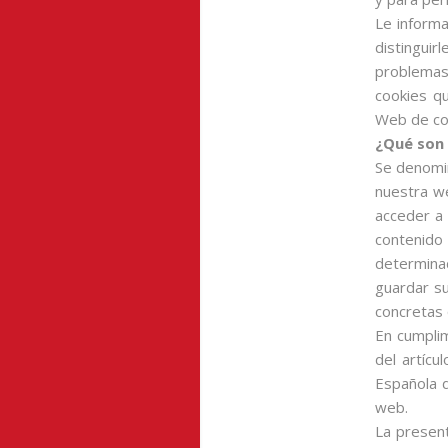
Le informa
distingui
problemas
cookies q
Web de con
¿Qué son 
Se denomin
nuestra we
acceder a 
contenido 
determina
guardar su
concretas 
En cumpli
del artícu
Española 
web.
La present