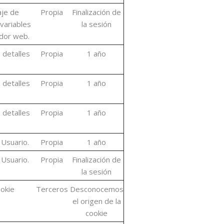
aje de
Propia
Finalización de
variables
la sesión
idor web.
s detalles
Propia
1 año
s detalles
Propia
1 año
s detalles
Propia
1 año
 Usuario.
Propia
1 año
 Usuario.
Propia
Finalización de
la sesión
okie
Terceros
Desconocemos
el origen de la
cookie