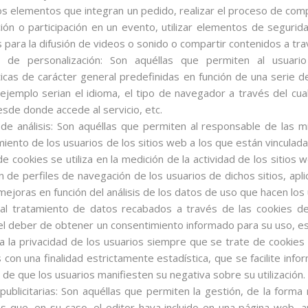
os elementos que integran un pedido, realizar el proceso de compr
ción o participación en un evento, utilizar elementos de seguri
 para la difusión de videos o sonido o compartir contenidos a tra
 de personalización: Son aquéllas que permiten al usuario
ticas de carácter general predefinidas en función de una serie de
jemplo serian el idioma, el tipo de navegador a través del cual 
esde donde accede al servicio, etc.
de análisis: Son aquéllas que permiten al responsable de las mi
ento de los usuarios de los sitios web a los que están vinculad
de cookies se utiliza en la medición de la actividad de los sitios 
n de perfiles de navegación de los usuarios de dichos sitios, apli
 mejoras en función del análisis de los datos de uso que hacen los 
al tratamiento de datos recabados a través de las cookies de
el deber de obtener un consentimiento informado para su uso, e
a la privacidad de los usuarios siempre que se trate de cookies
con una finalidad estrictamente estadística, que se facilite info
d de que los usuarios manifiesten su negativa sobre su utilización.
publicitarias: Son aquéllas que permiten la gestión, de la forma
ios que, en su caso, el editor haya incluido en una página web, 