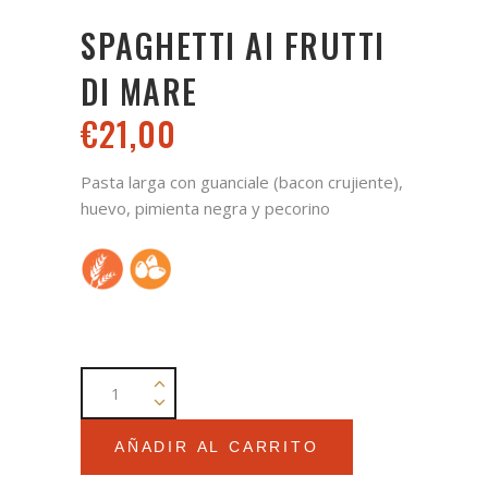
SPAGHETTI AI FRUTTI
DI MARE
€
21,00
Pasta larga con guanciale (bacon crujiente),
huevo, pimienta negra y pecorino
Spaghetti
ai
frutti
AÑADIR AL CARRITO
di
mare