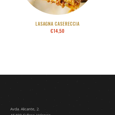
LASAGNA CASERECCIA
€
14,50
Avda. Alicante, 2.
46400 Cullera. Valencia