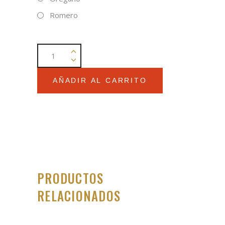
Romero
Focaccia
semplice
con
AÑADIR AL CARRITO
orégano
o
romero
quantity
PRODUCTOS
RELACIONADOS