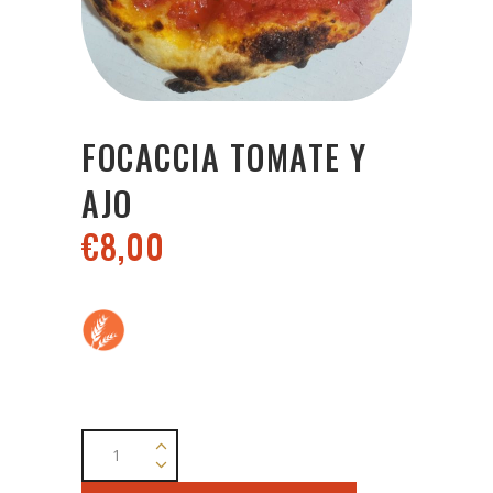
FOCACCIA TOMATE Y
AJO
€
8,00
Focaccia
tomate